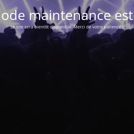
ode maintenance est 
Le site sera bientôt disponible. Merci de votre patience !